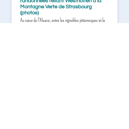
randonnées reliant Westhoffen à la
Montagne Verte de Strasbourg
(photos)
Au cœur de l'Alsace, entre les vignobles pittoresques et la
capitale européenne, se dessine un réseau de chemins
enchanteurs permettant de relier le charmant village
lire la suite »
29 septembre 2025